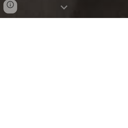
BÁN SỈ BA CHỈ HEO RÚT
XƯƠNG APK TẠI ĐÀ
NẴNG
Ba Chỉ Heo Rút Xương APK Nhập Khẩu –
Chuyên Bán Sỉ & Lẻ Tại Đà Nẵng, Tam Kỳ,
Hội An
Bạn đang tìm kiếm nguồn cung cấp thịt heo