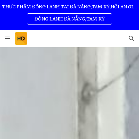
THỰC PHẨM ĐÔNG LẠNH TẠI ĐÀ NẴNG,TAM KỲ,HỘI AN GIÁ SỈ TỐT NHẤT 0932 557 973
Skip to main content
Skip to navigation
ĐÔNG LẠNH ĐÀ NẴNG,TAM KỲ