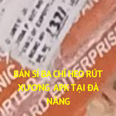
BÁN SỈ BA CHỈ HEO RÚT
XƯƠNG APK TẠI ĐÀ
NẴNG