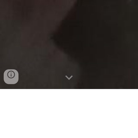
BÁN SỈ ĐUÔI HEO CẮT
DÀI SEARA , ĐUÔI HEO
APK TẠI ĐÀ NẴNG