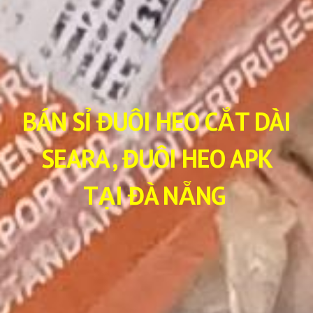
BÁN SỈ ĐUÔI HEO CẮT DÀI
SEARA , ĐUÔI HEO APK
TẠI ĐÀ NẴNG