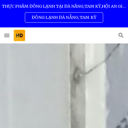
THỰC PHẨM ĐÔNG LẠNH TẠI ĐÀ NẴNG,TAM KỲ,HỘI AN GIÁ SỈ TỐT NHẤT 0932 557 973
Skip to main content
Skip to navigation
ĐÔNG LẠNH ĐÀ NẴNG,TAM KỲ