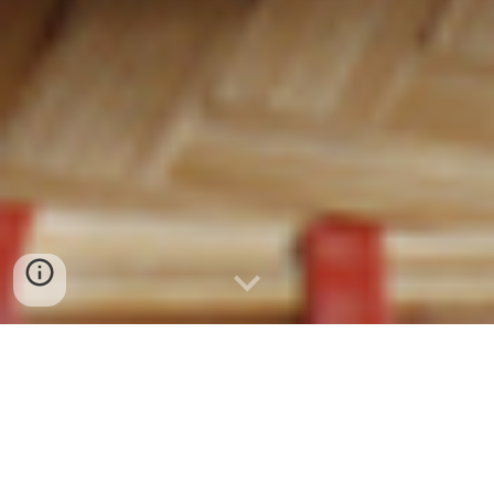
CUA ĐỒNG XAY XUẤT KHẨU
0932 557 973