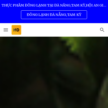
THỰC PHẨM ĐÔNG LẠNH TẠI ĐÀ NẴNG,TAM KỲ,HỘI AN GIÁ SỈ TỐT NHẤT 0932 557 973
Skip to main content
Skip to navigation
ĐÔNG LẠNH ĐÀ NẴNG,TAM KỲ