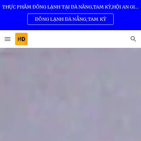
THỰC PHẨM ĐÔNG LẠNH TẠI ĐÀ NẴNG,TAM KỲ,HỘI AN GIÁ SỈ TỐT NHẤT 0932 557 973
Skip to main content
Skip to navigation
ĐÔNG LẠNH ĐÀ NẴNG,TAM KỲ