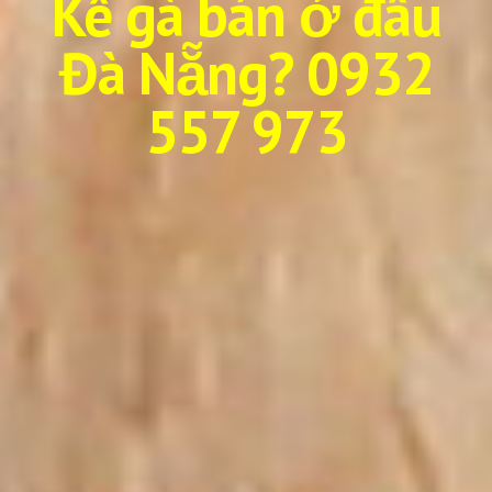
Kê gà bán ở đâu
Đà Nẵng? 0932
557 973