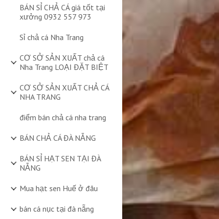
BÁN SỈ CHẢ CÁ giá tốt tại
xưởng 0932 557 973
Sỉ chả cá Nha Trang
CƠ SỞ SẢN XUẤT chả cá
Nha Trang LOẠI ĐẶT BIỆT
CƠ SỞ SẢN XUẤT CHẢ CÁ
NHA TRANG
điểm bán chả cá nha trang
BÁN CHẢ CÁ ĐÀ NẴNG
BÁN SỈ HẠT SEN TẠI ĐÀ
NẴNG
Mua hạt sen Huế ở đâu
bán cá nục tại đà nẵng