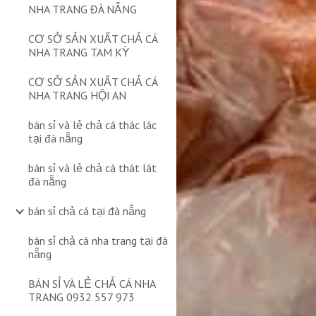
NHA TRANG ĐÀ NẴNG
CƠ SỞ SẢN XUẤT CHẢ CÁ
NHA TRANG TAM KỲ
CƠ SỞ SẢN XUẤT CHẢ CÁ
NHA TRANG HỘI AN
bán sỉ và lẻ chả cá thác lác
tại đà nẵng
bán sỉ và lẻ chả cá thát lát
đà nẵng
bán sỉ chả cá tại đà nẵng
bán sỉ chả cá nha trang tại đà
nẵng
BÁN SỈ VÀ LẺ CHẢ CÁ NHA
TRANG 0932 557 973