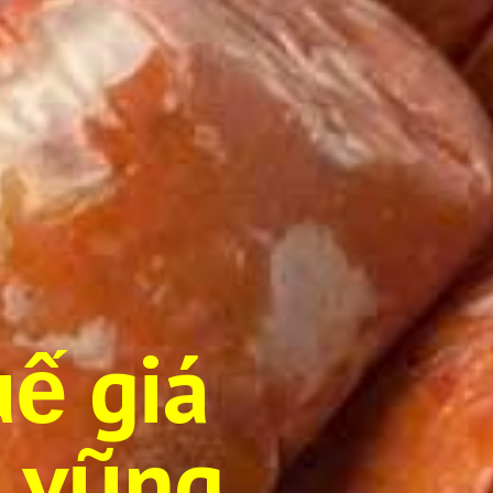
ế giá
ịa vũng