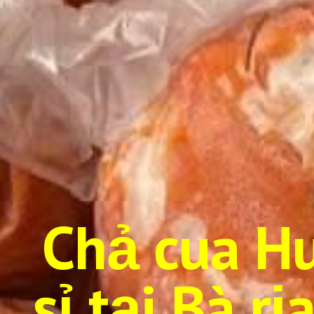
Chả cua Hu
sỉ tại Bà r