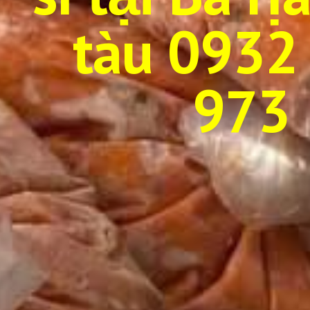
tàu
0932
973