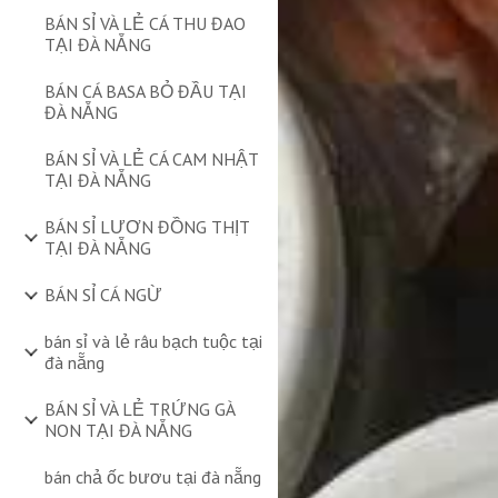
BÁN SỈ VÀ LẺ CÁ THU ĐAO
TẠI ĐÀ NẴNG
BÁN CÁ BASA BỎ ĐẦU TẠI
ĐÀ NẴNG
BÁN SỈ VÀ LẺ CÁ CAM NHẬT
TẠI ĐÀ NẴNG
BÁN SỈ LƯƠN ĐỒNG THỊT
TẠI ĐÀ NẴNG
BÁN SỈ CÁ NGỪ
bán sỉ và lẻ râu bạch tuộc tại
đà nẵng
BÁN SỈ VÀ LẺ TRỨNG GÀ
NON TẠI ĐÀ NẴNG
bán chả ốc bươu tại đà nẵng