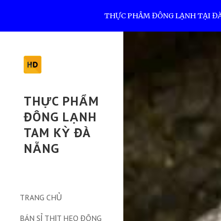
THỰC PHẨM ĐÔNG LẠNH TẠI ĐÀ N
Sk
THỰC PHẨM
ĐÔNG LẠNH
TAM KỲ ĐÀ
NẴNG
TRANG CHỦ
BÁN SỈ THỊT HEO ĐÔNG