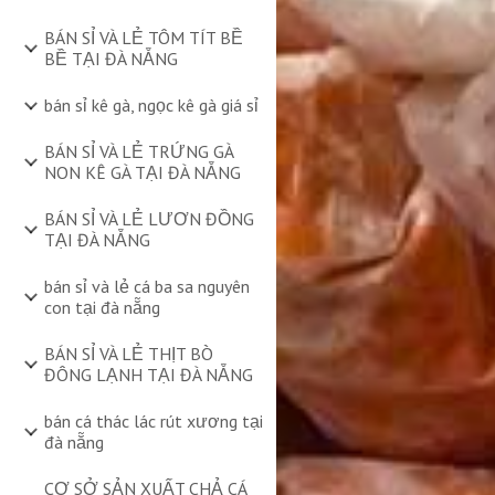
BÁN SỈ VÀ LẺ TÔM TÍT BỀ
BỀ TẠI ĐÀ NẴNG
bán sỉ kê gà, ngọc kê gà giá sỉ
BÁN SỈ VÀ LẺ TRỨNG GÀ
NON KÊ GÀ TẠI ĐÀ NẴNG
BÁN SỈ VÀ LẺ LƯƠN ĐỒNG
TẠI ĐÀ NẴNG
bán sỉ và lẻ cá ba sa nguyên
con tại đà nẵng
BÁN SỈ VÀ LẺ THỊT BÒ
ĐÔNG LẠNH TẠI ĐÀ NẴNG
bán cá thác lác rút xương tại
đà nẵng
CƠ SỞ SẢN XUẤT CHẢ CÁ