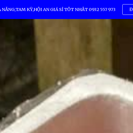
ẴNG,TAM KỲ,HỘI AN GIÁ SỈ TỐT NHẤT 0932 557 973
Đ
ip to main content
Skip to navigat