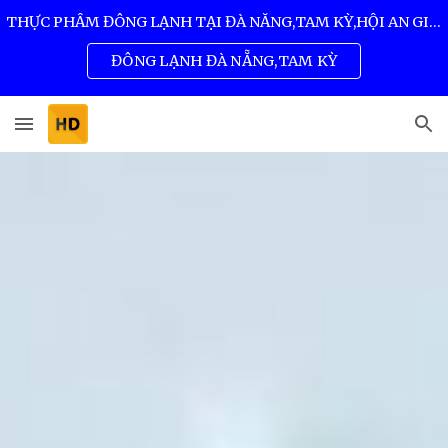
THỰC PHẨM ĐÔNG LẠNH TẠI ĐÀ NẴNG,TAM KỲ,HỘI AN GIÁ SỈ TỐT NHẤT 0932 557 973
Skip to main content
Skip to navigation
ĐÔNG LẠNH ĐÀ NẴNG,TAM KỲ