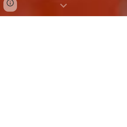
BÁN SỈ VÀ LẺ CHẢ CUA HUẾ TẠI
QUẢNG TRỊ
Cung Cấp Sỉ Và Lẻ Chả Cua Huế Tại Quảng
Trị – Giá Gốc Từ Cơ Sở Sản Xuất
Bạn đang tìm kiếm nguồn cung cấp chả cua
Huế thơm ngon, chuẩn vị truyền thống để
kinh doanh quán ăn, quán bún riêu, bún chả
cua tại Quảng Trị? Bạn là tiểu thương tại các
chợ muốn tìm mối bỏ sỉ chả cua chất lượng