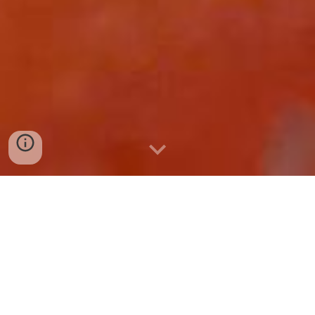
BÁN SỈ CHẢ CUA HUẾ TẠI ĐỒNG
HỚI
Tuyệt vời! Đây là bài viết chuẩn SEO tối ưu