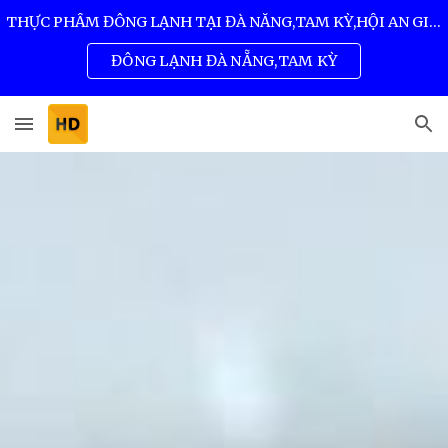
THỰC PHẨM ĐÔNG LẠNH TẠI ĐÀ NẴNG,TAM KỲ,HỘI AN GIÁ SỈ TỐT NHẤT 0932 557 973
Skip to main content
Skip to navigation
ĐÔNG LẠNH ĐÀ NẴNG,TAM KỲ