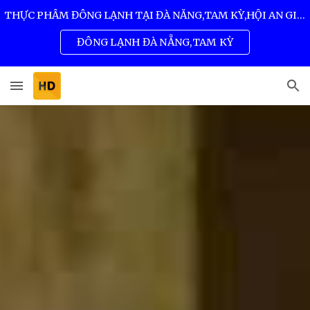
THỰC PHẨM ĐÔNG LẠNH TẠI ĐÀ NẴNG,TAM KỲ,HỘI AN GIÁ SỈ TỐT NHẤT 0932 557 973
Skip to main content
Skip to navigation
ĐÔNG LẠNH ĐÀ NẴNG,TAM KỲ