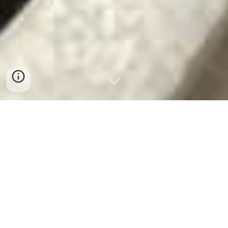
BÁN SỈ CHẢ CUA HUẾ TẠI QUẢNG
TRỊ
BÁN SỈ CHẢ CUA HUẾ CHUẨN VỊ TẠI
QUẢNG TRỊ - GIÁ GỐC TỪ XƯỞNG SẢN