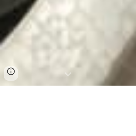
BÁN SỈ CHẢ CUA HUẾ TẠI NGHỆ
AN