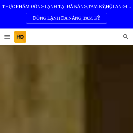
THỰC PHẨM ĐÔNG LẠNH TẠI ĐÀ NẴNG,TAM KỲ,HỘI AN GIÁ SỈ TỐT NHẤT 0932 557 973
Skip to main content
Skip to navigation
ĐÔNG LẠNH ĐÀ NẴNG,TAM KỲ