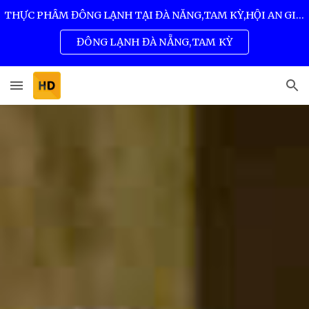
THỰC PHẨM ĐÔNG LẠNH TẠI ĐÀ NẴNG,TAM KỲ,HỘI AN GIÁ SỈ TỐT NHẤT 0932 557 973
Skip to main content
Skip to navigation
ĐÔNG LẠNH ĐÀ NẴNG,TAM KỲ