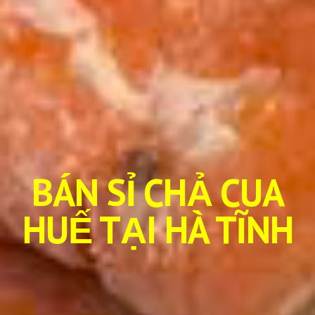
BÁN SỈ CHẢ CUA
HUẾ TẠI HÀ TĨNH