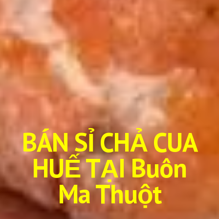
BÁN SỈ CHẢ CUA
HUẾ TẠI Buôn
Ma Thuột