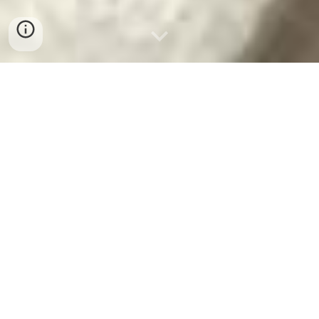
BÁN SỈ CHẢ CUA HUẾ TẠI Buôn
Ma Thuột
BÁN SỈ CHẢ CUA HUẾ CHUẨN VỊ TẠI BUÔN
MA THUỘT (BMT) - GIÁ GỐC CHO QUÁN ĂN
HOTLINE/ZALO ĐẶT HÀNG SỈ: 0932 557
973
Bạn đang kinh doanh quán Bún Bò Huế,