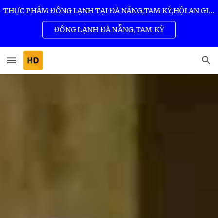
THỰC PHẨM ĐÔNG LẠNH TẠI ĐÀ NẴNG,TAM KỲ,HỘI AN GIÁ SỈ TỐT NHẤT 0932 557 973
Skip to main content
Skip to navigation
ĐÔNG LẠNH ĐÀ NẴNG,TAM KỲ