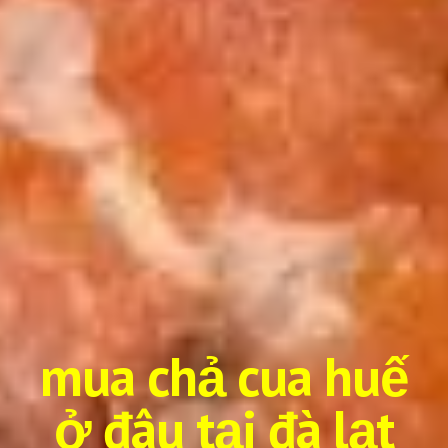
mua chả cua huế
ở đâu tại đà lạt