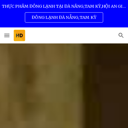
THỰC PHẨM ĐÔNG LẠNH TẠI ĐÀ NẴNG,TAM KỲ,HỘI AN GIÁ SỈ TỐT NHẤT 0932 557 973
Skip to main content
Skip to navigation
ĐÔNG LẠNH ĐÀ NẴNG,TAM KỲ