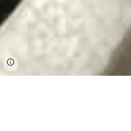
mua chả cua huế ở đâu tại đà lạt