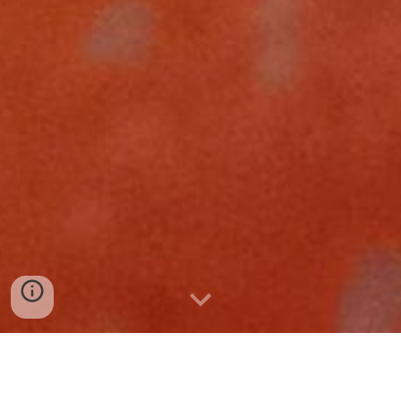
BÁN SỈ CHẢ CUA HUẾ 0932 557