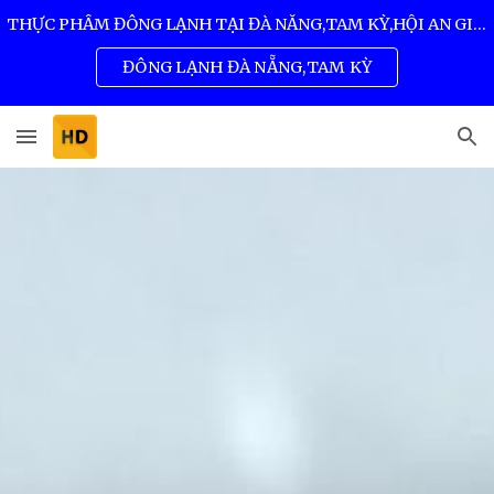
THỰC PHẨM ĐÔNG LẠNH TẠI ĐÀ NẴNG,TAM KỲ,HỘI AN GIÁ SỈ TỐT NHẤT 0932 557 973
Skip to main content
Skip to navigation
ĐÔNG LẠNH ĐÀ NẴNG,TAM KỲ