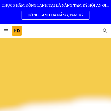
THỰC PHẨM ĐÔNG LẠNH TẠI ĐÀ NẴNG,TAM KỲ,HỘI AN GIÁ SỈ TỐT NHẤT 0932 557 973
Skip to main content
Skip to navigation
ĐÔNG LẠNH ĐÀ NẴNG,TAM KỲ