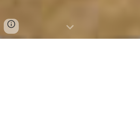
bán sỉ chả cá nha trang tại đà
nẵng - chả cá kim ngân
0932557973
cơ sơ sản xuất chả cá nha trang tại đà
nẵng - chả cá kim ngân đà nẵng
0932557973