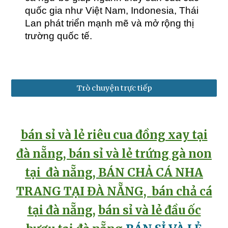
quốc gia như Việt Nam, Indonesia, Thái
Lan phát triển mạnh mẽ và mở rộng thị
trường quốc tế.
Trò chuyện trực tiếp
bán sỉ và lẻ riêu cua đồng xay tại
đà nẵng
,
bán sỉ và lẻ
trứng gà non
tại đà nẵng, B
ÁN CHẢ CÁ NHA
TRANG TẠI ĐÀ NẴNG,
bán chả cá
tại đà nẵng
,
bán sỉ và lẻ
đầu ốc