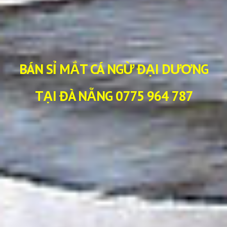
BÁN SỈ MẮT CÁ NGỪ ĐẠI DƯƠNG
TẠI ĐÀ NẴNG 0775 964 787