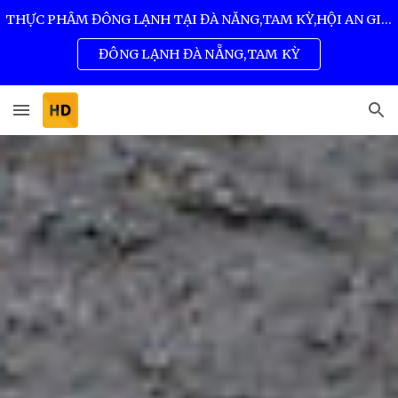
THỰC PHẨM ĐÔNG LẠNH TẠI ĐÀ NẴNG,TAM KỲ,HỘI AN GIÁ SỈ TỐT NHẤT 0932 557 973
Skip to main content
Skip to navigation
ĐÔNG LẠNH ĐÀ NẴNG,TAM KỲ