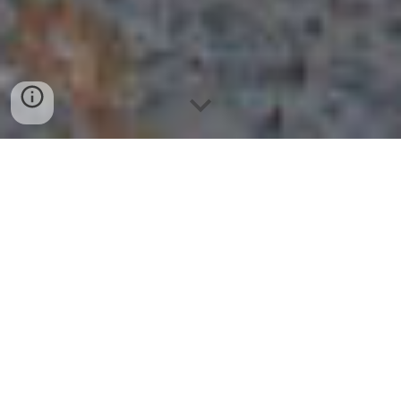
BÁN SỈ MẮT CÁ NGỪ ĐẠI DƯƠNG
TẠI ĐÀ NẴNG 0775 964 787
Mắt cá ngừ đại dương TẠI ĐÀ NẴNG
là
một đặc sản nổi tiếng của vùng biển miền
Trung Việt Nam, đặc biệt là ở các tỉnh Phú
Yên, Bình Định. Món ăn này không chỉ độc