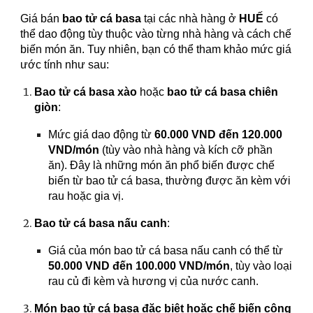
Giá bán
bao tử cá basa
tại các nhà hàng ở
HUẾ
có
thể dao động tùy thuộc vào từng nhà hàng và cách chế
biến món ăn. Tuy nhiên, bạn có thể tham khảo mức giá
ước tính như sau:
Bao tử cá basa xào
hoặc
bao tử cá basa chiên
giòn
:
Mức giá dao động từ
60.000 VND đến 120.000
VND/món
(tùy vào nhà hàng và kích cỡ phần
ăn). Đây là những món ăn phổ biến được chế
biến từ bao tử cá basa, thường được ăn kèm với
rau hoặc gia vị.
Bao tử cá basa nấu canh
:
Giá của món bao tử cá basa nấu canh có thể từ
50.000 VND đến 100.000 VND/món
, tùy vào loại
rau củ đi kèm và hương vị của nước canh.
Món bao tử cá basa đặc biệt hoặc chế biến công