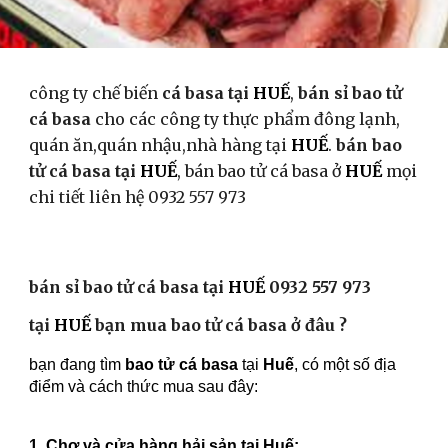
công ty chế biến
cá basa tại
HUẾ
,
bán sỉ bao tử
cá basa
cho các công ty thực phẩm đông lạnh,
quán ăn,quán nhậu,nhà hàng tại
HUẾ
.
bán bao
tử cá basa tại
HUẾ
, bán bao tử cá basa ở
HUẾ
mọi
chi tiết liên hệ 0932 557 973
bán sỉ bao tử cá basa tại
HUẾ
0932 557 973
tại
HUẾ
bạn mua bao tử cá basa ở đâu ?
bạn đang tìm
bao tử cá basa
tại
Huế
, có một số địa
điểm và cách thức mua sau đây:
1. Chợ và cửa hàng hải sản tại Huế: