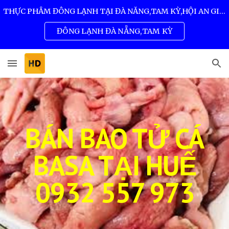
THỰC PHẨM ĐÔNG LẠNH TẠI ĐÀ NẴNG,TAM KỲ,HỘI AN GIÁ SỈ TỐT NHẤT 0932 557 973
Skip to main content
Skip to navigation
ĐÔNG LẠNH ĐÀ NẴNG,TAM KỲ
BÁN BAO TỬ CÁ
BASA TẠI
HUẾ
0932 557 973