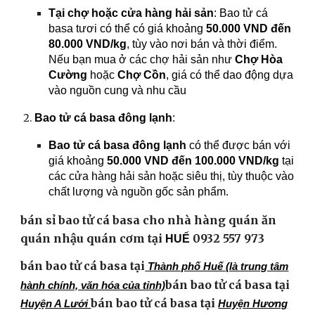
Tại chợ hoặc cửa hàng hải sản
: Bao tử cá
basa tươi có thể có giá khoảng
50.000 VND đến
80.000 VND/kg
, tùy vào nơi bán và thời điểm.
Nếu bạn mua ở các chợ hải sản như
Chợ Hòa
Cường
hoặc
Chợ Cồn
, giá có thể dao động dựa
vào nguồn cung và nhu cầu
Bao tử cá basa đông lạnh
:
Bao tử cá basa đông lạnh
có thể được bán với
giá khoảng
50.000 VND đến 100.000 VND/kg
tại
các cửa hàng hải sản hoặc siêu thị, tùy thuộc vào
chất lượng và nguồn gốc sản phẩm.
bán sỉ bao tử cá basa cho nhà hàng quán ăn
quán nhậu quán cơm tại
0932 557 973
HUẾ
bán bao tử cá basa tại
Thành phố Huế (là trung tâm
bán bao tử cá basa tại
hành chính, văn hóa của tỉnh)
bán bao tử cá basa tại
Huyện A Lưới
Huyện Hương