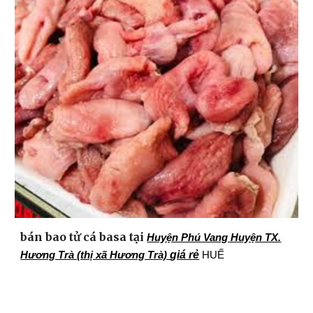
bán bao tử cá basa tại
Huyện Phú Vang Huyện TX.
giá rẻ
Hương Trà (thị xã Hương Trà)
HUẾ