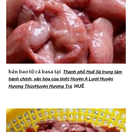
bán bao tử cá basa tại
Thành phố Huế (là trung tâm
hành chính, văn hóa của tỉnh) Huyện A Lưới Huyện
H
UẾ
Hương ThủyHuyện Hương Trà