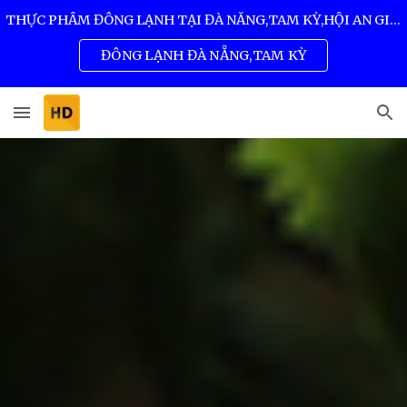
THỰC PHẨM ĐÔNG LẠNH TẠI ĐÀ NẴNG,TAM KỲ,HỘI AN GIÁ SỈ TỐT NHẤT 0932 557 973
Skip to main content
Skip to navigation
ĐÔNG LẠNH ĐÀ NẴNG,TAM KỲ