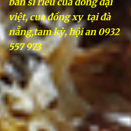
bán sỉ riêu cua đồng đại
việt, cua đồng xy tại đà
nẵng,tam kỳ, hội an 0932
557 973