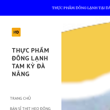
THỰC PHẨM ĐÔNG LẠNH TẠI ĐÀ N
Sk
THỰC PHẨM
ĐÔNG LẠNH
TAM KỲ ĐÀ
NẴNG
TRANG CHỦ
BÁN SỈ THỊT HEO ĐÔNG