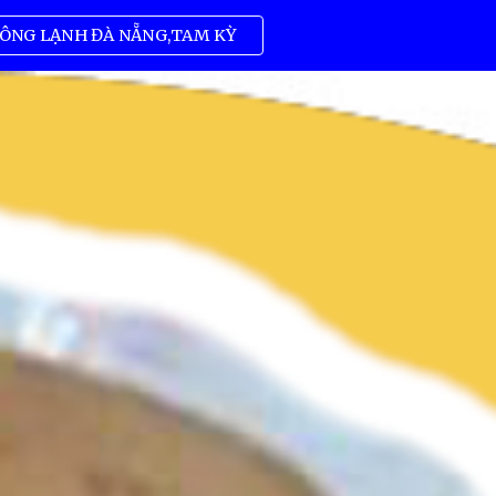
ÔNG LẠNH ĐÀ NẴNG,TAM KỲ
ion