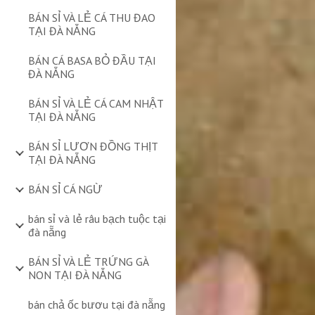
BÁN SỈ VÀ LẺ CÁ THU ĐAO
TẠI ĐÀ NẴNG
BÁN CÁ BASA BỎ ĐẦU TẠI
ĐÀ NẴNG
BÁN SỈ VÀ LẺ CÁ CAM NHẬT
TẠI ĐÀ NẴNG
BÁN SỈ LƯƠN ĐỒNG THỊT
TẠI ĐÀ NẴNG
BÁN SỈ CÁ NGỪ
bán sỉ và lẻ râu bạch tuộc tại
đà nẵng
BÁN SỈ VÀ LẺ TRỨNG GÀ
NON TẠI ĐÀ NẴNG
bán chả ốc bươu tại đà nẵng