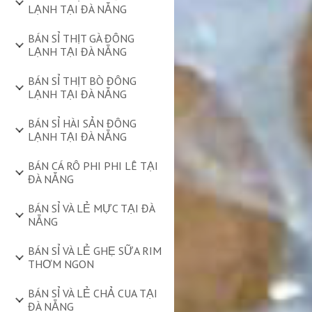
LẠNH TẠI ĐÀ NẴNG
BÁN SỈ THỊT GÀ ĐÔNG
LẠNH TẠI ĐÀ NẴNG
BÁN SỈ THỊT BÒ ĐÔNG
LẠNH TẠI ĐÀ NẴNG
BÁN SỈ HÀI SẢN ĐÔNG
LẠNH TẠI ĐÀ NẴNG
BÁN CÁ RÔ PHI PHI LÊ TẠI
ĐÀ NẴNG
BÁN SỈ VÀ LẺ MỰC TẠI ĐÀ
NẴNG
BÁN SỈ VÀ LẺ GHẸ SỮA RIM
THƠM NGON
BÁN SỈ VÀ LẺ CHẢ CUA TẠI
ĐÀ NẴNG