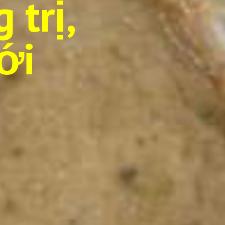
 trị,
ới