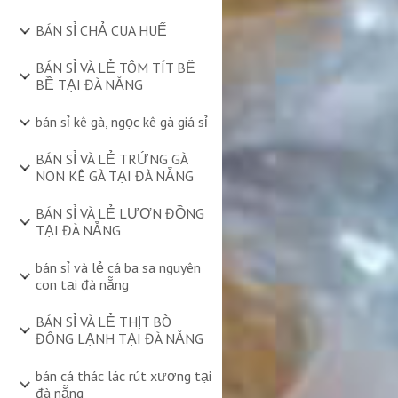
BÁN SỈ CHẢ CUA HUẾ
BÁN SỈ VÀ LẺ TÔM TÍT BỀ
BỀ TẠI ĐÀ NẴNG
bán sỉ kê gà, ngọc kê gà giá sỉ
BÁN SỈ VÀ LẺ TRỨNG GÀ
NON KÊ GÀ TẠI ĐÀ NẴNG
BÁN SỈ VÀ LẺ LƯƠN ĐỒNG
TẠI ĐÀ NẴNG
bán sỉ và lẻ cá ba sa nguyên
con tại đà nẵng
BÁN SỈ VÀ LẺ THỊT BÒ
ĐÔNG LẠNH TẠI ĐÀ NẴNG
bán cá thác lác rút xương tại
đà nẵng