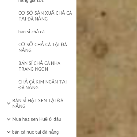
nẵng giá tốt
CƠ SỞ SẢN XUẤ CHẢ CÁ
TẠI ĐÀ NẴNG
bán sỉ chả cá
CƠ SỞ CHẢ CÁ TẠI ĐÀ
NẴNG
BÁN SỈ CHẢ CÁ NHA
TRANG NGON
CHẢ CÁ KIM NGÂN TẠI
ĐÀ NẴNG
BÁN SỈ HẠT SEN TẠI ĐÀ
NẴNG
Mua hạt sen Huế ở đâu
bán cá nục tại đà nẵng