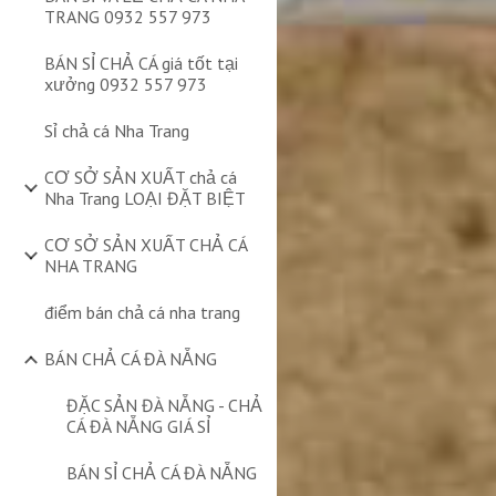
TRANG 0932 557 973
BÁN SỈ CHẢ CÁ giá tốt tại
xưởng 0932 557 973
Sỉ chả cá Nha Trang
CƠ SỞ SẢN XUẤT chả cá
Nha Trang LOẠI ĐẶT BIỆT
CƠ SỞ SẢN XUẤT CHẢ CÁ
NHA TRANG
điểm bán chả cá nha trang
BÁN CHẢ CÁ ĐÀ NẴNG
ĐẶC SẢN ĐÀ NẴNG - CHẢ
CÁ ĐÀ NẴNG GIÁ SỈ
BÁN SỈ CHẢ CÁ ĐÀ NẴNG