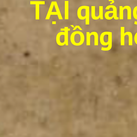
TẠI quảng
đồng h