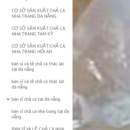
CƠ SỞ SẢN XUẤT CHẢ CÁ
NHA TRANG ĐÀ NẴNG
CƠ SỞ SẢN XUẤT CHẢ CÁ
NHA TRANG TAM KỲ
CƠ SỞ SẢN XUẤT CHẢ CÁ
NHA TRANG HỘI AN
bán sỉ và lẻ chả cá thác lác
tại đà nẵng
bán sỉ và lẻ chả cá thát lát
đà nẵng
bán sỉ chả cá tại đà nẵng
bán sỉ chả cá nha trang tại đà
nẵng
BÁN SỈ VÀ LẺ CHẢ CÁ NHA