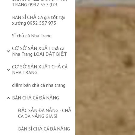
TRANG 0932 557 973
BÁN SỈ CHẢ CÁ giá tốt tại
xưởng 0932 557 973
Sỉ chả cá Nha Trang
CƠ SỞ SẢN XUẤT chả cá
Nha Trang LOẠI ĐẶT BIỆT
CƠ SỞ SẢN XUẤT CHẢ CÁ
NHA TRANG
điểm bán chả cá nha trang
BÁN CHẢ CÁ ĐÀ NẴNG
ĐẶC SẢN ĐÀ NẴNG - CHẢ
CÁ ĐÀ NẴNG GIÁ SỈ
BÁN SỈ CHẢ CÁ ĐÀ NẴNG