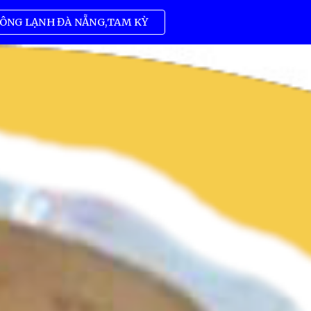
ÔNG LẠNH ĐÀ NẴNG,TAM KỲ
ion