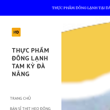
THỰC PHẨM ĐÔNG LẠNH TẠI ĐÀ N
Sk
THỰC PHẨM
ĐÔNG LẠNH
TAM KỲ ĐÀ
NẴNG
TRANG CHỦ
BÁN SỈ THỊT HEO ĐÔNG