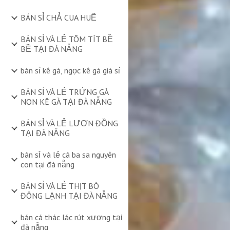
BÁN SỈ CHẢ CUA HUẾ
BÁN SỈ VÀ LẺ TÔM TÍT BỀ
BỀ TẠI ĐÀ NẴNG
bán sỉ kê gà, ngọc kê gà giá sỉ
BÁN SỈ VÀ LẺ TRỨNG GÀ
NON KÊ GÀ TẠI ĐÀ NẴNG
BÁN SỈ VÀ LẺ LƯƠN ĐỒNG
TẠI ĐÀ NẴNG
bán sỉ và lẻ cá ba sa nguyên
con tại đà nẵng
BÁN SỈ VÀ LẺ THỊT BÒ
ĐÔNG LẠNH TẠI ĐÀ NẴNG
bán cá thác lác rút xương tại
đà nẵng