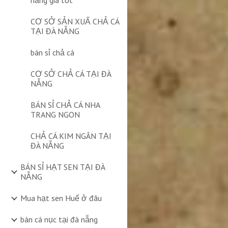
nẵng giá tốt
CƠ SỞ SẢN XUẤ CHẢ CÁ
TẠI ĐÀ NẴNG
bán sỉ chả cá
CƠ SỞ CHẢ CÁ TẠI ĐÀ
NẴNG
BÁN SỈ CHẢ CÁ NHA
TRANG NGON
CHẢ CÁ KIM NGÂN TẠI
ĐÀ NẴNG
BÁN SỈ HẠT SEN TẠI ĐÀ
NẴNG
Mua hạt sen Huế ở đâu
bán cá nục tại đà nẵng