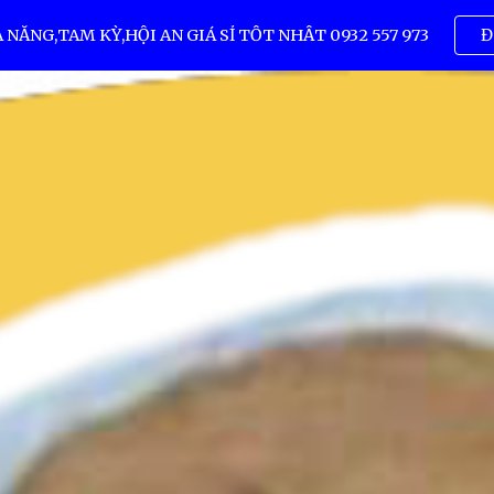
ẴNG,TAM KỲ,HỘI AN GIÁ SỈ TỐT NHẤT 0932 557 973
Đ
ip to main content
Skip to navigat