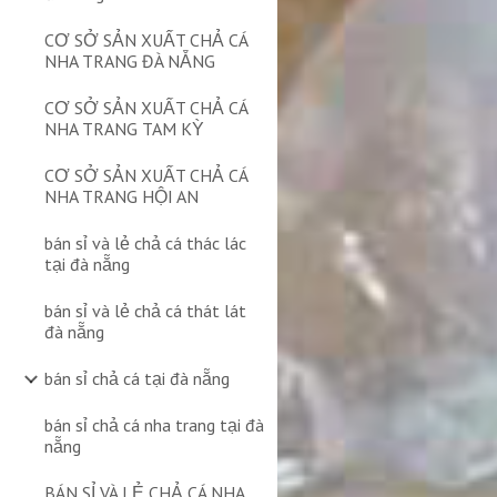
CƠ SỞ SẢN XUẤT CHẢ CÁ
NHA TRANG ĐÀ NẴNG
CƠ SỞ SẢN XUẤT CHẢ CÁ
NHA TRANG TAM KỲ
CƠ SỞ SẢN XUẤT CHẢ CÁ
NHA TRANG HỘI AN
bán sỉ và lẻ chả cá thác lác
tại đà nẵng
bán sỉ và lẻ chả cá thát lát
đà nẵng
bán sỉ chả cá tại đà nẵng
bán sỉ chả cá nha trang tại đà
nẵng
BÁN SỈ VÀ LẺ CHẢ CÁ NHA