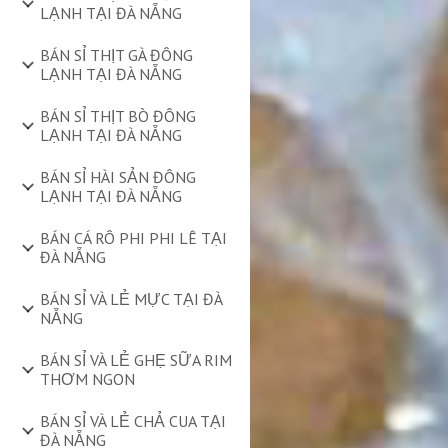
LẠNH TẠI ĐÀ NẴNG
BÁN SỈ THỊT GÀ ĐÔNG
LẠNH TẠI ĐÀ NẴNG
BÁN SỈ THỊT BÒ ĐÔNG
LẠNH TẠI ĐÀ NẴNG
BÁN SỈ HÀI SẢN ĐÔNG
LẠNH TẠI ĐÀ NẴNG
BÁN CÁ RÔ PHI PHI LÊ TẠI
ĐÀ NẴNG
BÁN SỈ VÀ LẺ MỰC TẠI ĐÀ
NẴNG
BÁN SỈ VÀ LẺ GHẸ SỮA RIM
THƠM NGON
BÁN SỈ VÀ LẺ CHẢ CUA TẠI
ĐÀ NẴNG