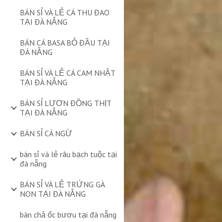
BÁN SỈ VÀ LẺ CÁ THU ĐAO
TẠI ĐÀ NẴNG
BÁN CÁ BASA BỎ ĐẦU TẠI
ĐÀ NẴNG
BÁN SỈ VÀ LẺ CÁ CAM NHẬT
TẠI ĐÀ NẴNG
BÁN SỈ LƯƠN ĐỒNG THỊT
TẠI ĐÀ NẴNG
BÁN SỈ CÁ NGỪ
bán sỉ và lẻ râu bạch tuộc tại
đà nẵng
BÁN SỈ VÀ LẺ TRỨNG GÀ
NON TẠI ĐÀ NẴNG
bán chả ốc bươu tại đà nẵng