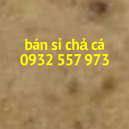
bán sỉ chả cá
0932 557 973