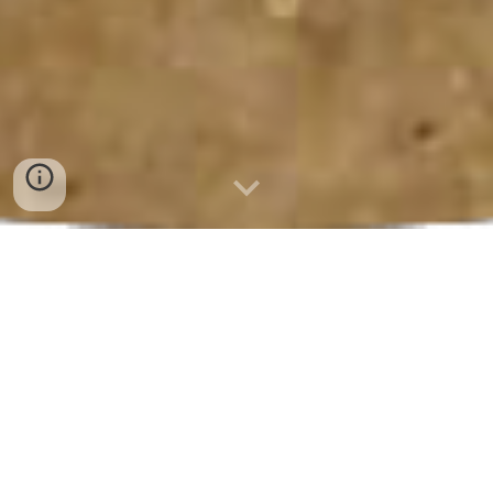
bán sỉ chả cá 0932 557 973
BÁN SỈ CHẢ CÁ TẠI ĐÀ NẴNG 🐟
👉 Cơ sở sản xuất trực tiếp –
chuyên cung
cấp sỉ & lẻ chả cá
cho quán ăn, nhà hàng,