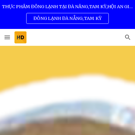
THỰC PHẨM ĐÔNG LẠNH TẠI ĐÀ NẴNG,TAM KỲ,HỘI AN GIÁ SỈ TỐT NHẤT 0932 557 973
Skip to main content
Skip to navigation
ĐÔNG LẠNH ĐÀ NẴNG,TAM KỲ