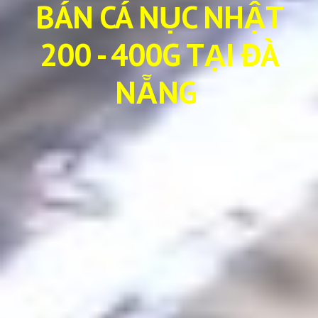
BÁN CÁ NỤC NHẬT
200 - 400G TẠI ĐÀ
NẴNG