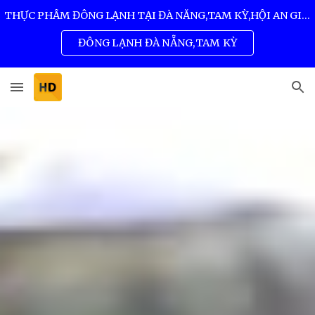
THỰC PHẨM ĐÔNG LẠNH TẠI ĐÀ NẴNG,TAM KỲ,HỘI AN GIÁ SỈ TỐT NHẤT 0932 557 973
Skip to main content
Skip to navigation
ĐÔNG LẠNH ĐÀ NẴNG,TAM KỲ