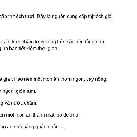
p thịt ếch tươi. Đây là nguồn cung cấp thịt ếch giá
cấp thực phẩm tươi sống trên các nền tảng như
úp bạn tiết kiệm thời gian.
và gia vị tạo nên một món ăn thơm ngon, cay nồng.
m ngon, giòn rụm.
ống và nước chấm.
 nên một món ăn thanh mát, bổ dưỡng.
uán ăn nhà hàng quán nhậu ....