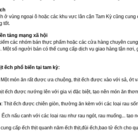
ếch
ch ở vùng ngoại ô hoặc các khu vực lân cận Tam Kỳ cũng cung cấ
 tốt.
ền tảng mạng xã hội
 kiếm các nhóm bán thực phẩm hoặc các cửa hàng chuyên cung 
 Một số người bán có thể cung cấp dịch vụ giao hàng tận nơi, gi
t ếch phổ biến tại tam kỳ:
: Một món ăn rất được ưa chuộng, thịt ếch được xào với sả, ớt 
hịt ếch được nướng lên với gia vị đặc biệt, tạo nên món ăn thơ
n
: Thịt ếch được chiên giòn, thường ăn kèm với các loại rau s
: Ếch nấu canh với các loại rau như rau ngót, rau muống... tạo
cung cấp ếch thịt quanh năm ếch thịt,đùi ếch,bao tử ếch cho q