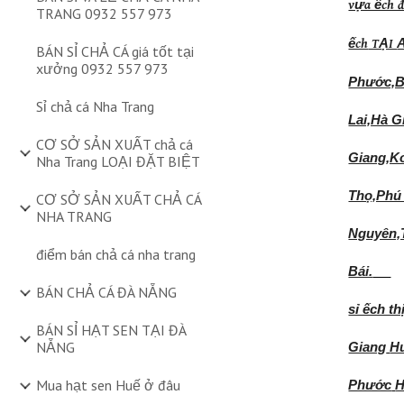
vựa ếch 
TRANG 0932 557 973
ếch
TẠI
BÁN SỈ CHẢ CÁ giá tốt tại
xưởng 0932 557 973
Phước,B
Sỉ chả cá Nha Trang
Lai,Hà 
CƠ SỞ SẢN XUẤT chả cá
Giang,K
Nha Trang LOẠI ĐẶT BIỆT
Thọ,Phú
CƠ SỞ SẢN XUẤT CHẢ CÁ
NHA TRANG
Nguyên,
điểm bán chả cá nha trang
Bái.
BÁN CHẢ CÁ ĐÀ NẴNG
sỉ ếch t
BÁN SỈ HẠT SEN TẠI ĐÀ
NẴNG
Giang
H
Mua hạt sen Huế ở đâu
Phước
H