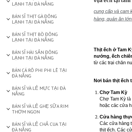
vựa ếch tại tam
LẠNH TẠI ĐÀ NẴNG
cung cấp và cam k
BÁN SỈ THỊT GÀ ĐÔNG
hàng, quán ăn lớn
LẠNH TẠI ĐÀ NẴNG
BÁN SỈ THỊT BÒ ĐÔNG
LẠNH TẠI ĐÀ NẴNG
Thịt ếch ở Tam K
BÁN SỈ HÀI SẢN ĐÔNG
nướng, ếch chiên
LẠNH TẠI ĐÀ NẴNG
từ các trại chăn n
BÁN CÁ RÔ PHI PHI LÊ TẠI
ĐÀ NẴNG
Nơi bán thịt ếch 
BÁN SỈ VÀ LẺ MỰC TẠI ĐÀ
Chợ Tam Kỳ
NẴNG
Chợ Tam Kỳ là n
hoặc các cửa hà
BÁN SỈ VÀ LẺ GHẸ SỮA RIM
THƠM NGON
Cửa hàng thự
Các cửa hàng t
BÁN SỈ VÀ LẺ CHẢ CUA TẠI
ĐÀ NẴNG
thịt ếch. Các 