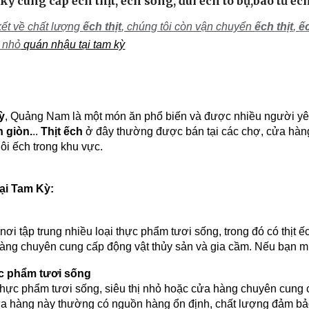
 kỳ cung cấp ếch thịt, ếch sống, đùi ếch to bự,bao tử ế
ết về chất lượng
ếch thịt
, chúng tôi còn vận chuyển
ếch thịt
,
ế
 nhỏ
quán nhậu tại tam kỳ
ỳ
, Quảng Nam là một món ăn phổ biến và được nhiều người yêu
 giòn.
..
Thịt ếch
ở đây thường được bán tại các chợ, cửa hàng 
uôi ếch trong khu vực.
tại Tam Kỳ:
ơi tập trung nhiều loại thực phẩm tươi sống, trong đó có thịt ếc
ng chuyên cung cấp động vật thủy sản và gia cầm. Nếu bạn muốn
c phẩm tươi sống
hực phẩm tươi sống, siêu thị nhỏ hoặc cửa hàng chuyên cung c
cửa hàng này thường có nguồn hàng ổn định, chất lượng đảm bả