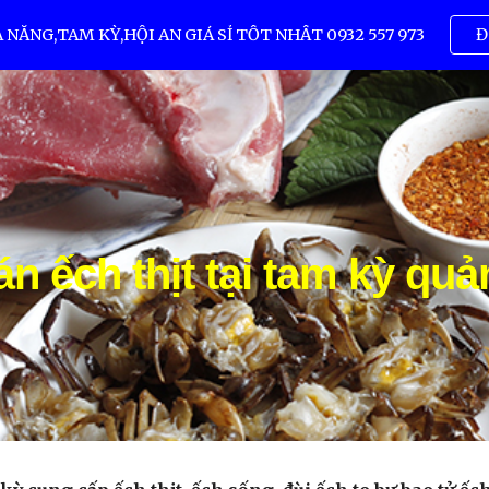
ẴNG,TAM KỲ,HỘI AN GIÁ SỈ TỐT NHẤT 0932 557 973
Đ
ip to main content
Skip to navigat
án ếch thịt tại tam kỳ qu