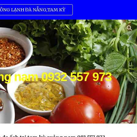
ÔNG LẠNH ĐÀ NẴNG,TAM KỲ
ion
ảng nam 0932 557 973