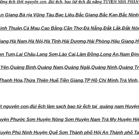
đồng
ếch thịt nguyên con, đùi ếch, bao tử ếch
đà nẵng TUYỂN NHÀ PHÂN
An Giang,Bà rịa Vũng Tàu,Bạc Liêu,Bắc Giang,Bắc Kạn,Bắc Nin
ình Thuận,Cà Mau,Cao Bằng,Cần Thơ,Đà Nẵng,Đắk Lắk,Đắk Nôn
Giang,Hà Nam,Hà Nội,Hà Tĩnh,Hải Dương,Hải Phòng,Hậu Giang,
on Tum,Lai Châu,Lạng Sơn,Lào Cai,Lâm Đồng,Long An,Nam Địn
 Yên,Quảng Bình,Quảng Nam,Quảng Ngãi,Quảng Ninh,Quảng Trị,
Thanh Hóa,Thừa Thiên Huế,Tiền Giang,TP Hồ Chí Minh,Trà Vinh
hịt nguyên con,đùi ếch làm sạch bao tử ếch tại quảng nam
Huyện
uyện Phước Sơn
Huyện Nông Sơn
Huyện Nam Trà My
Huyện Hi
uyện Phú Ninh
Huyện Quế Sơn
Thành phố Hội An
Thành phố T