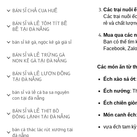
Các trại nuôi 
BÁN SỈ CHẢ CUA HUẾ
Các trại nuôi ế
BÁN SỈ VÀ LẺ TÔM TÍT BỀ
rẻ và chất lượng
BỀ TẠI ĐÀ NẴNG
Mua qua các n
bán sỉ kê gà, ngọc kê gà giá sỉ
Bạn có thể tìm
Facebook, Zalo.
BÁN SỈ VÀ LẺ TRỨNG GÀ
NON KÊ GÀ TẠI ĐÀ NẴNG
Các món ăn từ thị
BÁN SỈ VÀ LẺ LƯƠN ĐỒNG
TẠI ĐÀ NẴNG
Ếch xào sả ớt
Ếch nướng
: T
bán sỉ và lẻ cá ba sa nguyên
con tại đà nẵng
Ếch chiên giò
BÁN SỈ VÀ LẺ THỊT BÒ
Món canh ếch
ĐÔNG LẠNH TẠI ĐÀ NẴNG
vựa ếch tam kỳ 
bán cá thác lác rút xương tại
đà nẵng