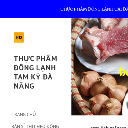
THỰC PHẨM ĐÔNG LẠNH TẠI ĐÀ N
Sk
THỰC PHẨM
ĐÔNG LẠNH
b
TAM KỲ ĐÀ
NẴNG
TRANG CHỦ
BÁN SỈ THỊT HEO ĐÔNG