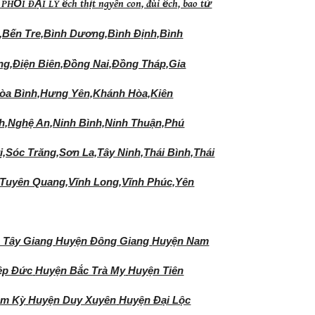
 PHỐI ĐẠI LÝ
ếch thịt ngyên con, đùi ếch, bao tử
h,Bến Tre,Bình Dương,Bình Định,Bình
g,Điện Biên,Đồng Nai,Đồng Tháp,Gia
Hòa Bình,Hưng Yên,Khánh Hòa,Kiên
h,Nghệ An,Ninh Bình,Ninh Thuận,Phú
Sóc Trăng,Sơn La,Tây Ninh,Thái Bình,Thái
,Tuyên Quang,Vĩnh Long,Vĩnh Phúc,Yên
 Tây Giang
Huyện Đông Giang
Huyện Nam
ệp Đức
Huyện Bắc Trà My
Huyện Tiên
am Kỳ
Huyện Duy Xuyên
Huyện Đại Lộc