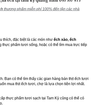
ch,da ếch tại tam kỳ quảng nam 093 557 973
ch
thương phẩm miễn phí 100% đến tận các nhà
 thích, đặc biệt là các món như
ếch xào, ếch
thực phẩm tươi sống, hoặc có thể tìm mua trực tiếp
h. Bạn có thể tìm thấy các gian hàng bán thịt ếch tươi
 mua thịt ếch tươi, chợ là lựa chọn tiện lợi nhất.
ấp thực phẩm tươi sạch tại Tam Kỳ cũng có thể có
o.