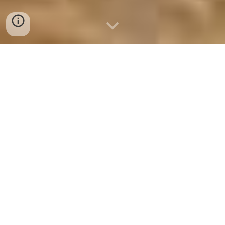
điểm bán chả cá nha trang
0932 557 973
ĐIỂM BÁN CHẢ CÁ NHA TRANG –
0932 557 973
Giá sỉ cực tốt:
1 tấn:
58.000đ/kg