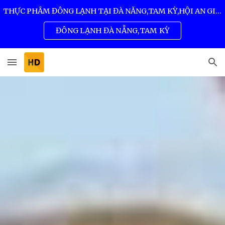
THỰC PHẨM ĐÔNG LẠNH TẠI ĐÀ NẴNG,TAM KỲ,HỘI AN GIÁ SỈ TỐT NHẤT 0932 557 973
Skip to main content
Skip to navigation
ĐÔNG LẠNH ĐÀ NẴNG,TAM KỲ