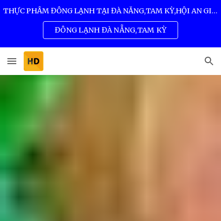
THỰC PHẨM ĐÔNG LẠNH TẠI ĐÀ NẴNG,TAM KỲ,HỘI AN GIÁ SỈ TỐT NHẤT 0932 557 973
Skip to main content
Skip to navigation
ĐÔNG LẠNH ĐÀ NẴNG,TAM KỲ