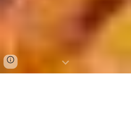
bán sỉ và lẻ lươn thịt tại đà nẵng, bán
lươn sống đà nẵng, bán lươn đồng sống
tại đà nẵng giá rẻ 0932 557 973
chuyên cung cấp sỉ và lẻ lươn đồng,lươn
thịt giá rẻ,bán lươn cuộn xứ nghệ tại đà